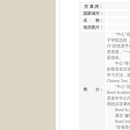
所 属 洲：
国家城市：
名 称：
相关图片：
“中心”
子学院总部，
讨”的优质
质资源，“
是使命。
中心”举
的母语非汉
学习方法，提
Chinese Te
“中心”在
简 介：
Bond Acade
克老年中心|No
用的汉语课
Bond Ac
课后“趣
Bond Int
“安省高