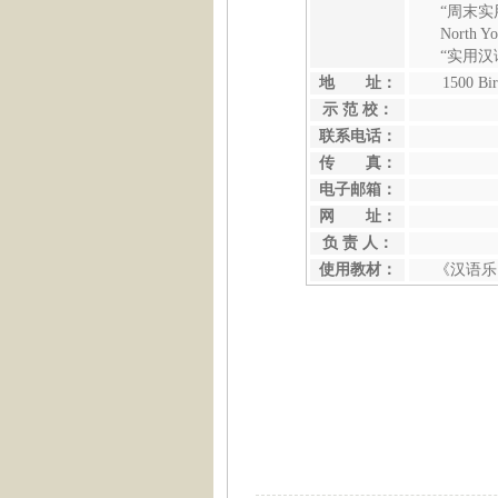
“周末实
North Yo
“实用汉
地 址：
1500 Bi
示 范 校：
联系电话：
传 真：
电子邮箱：
网 址：
负 责 人：
使用教材：
《汉语乐