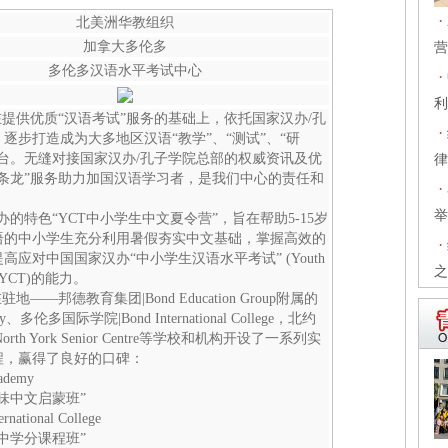
·
北美洲华教组织
加拿大多伦多
营
多伦多汉语水平考试中心
·
利
在提供优质“汉语考试”服务的基础上，依托国家汉办/孔
·
逐步打造成为大多地区汉语“教学”、“测试”、“研
平台。无缝对接国家汉办/孔子学院总部的权威资讯及优
律
一条龙”服务助力加国汉语学习者，是我们中心的责任和
·
举
办的特色“YCT中小学生中文夏令营”，旨在帮助5-15岁
语的中小学生充分利用暑假夯实中文基础，掌握高效的
·
高应对中国国家汉办“中小学生汉语水平考试” (Youth
之
st, YCT)的能力。
驻地——邦德教育集团|Bond Education Group附属的
my、多伦多国际学院|Bond International College，北约
rth York Senior Centre等学校和机构开设了一系列实
程，赢得了良好的口碑：
ademy
味中文启蒙班”
ernational College
中学分课程班”