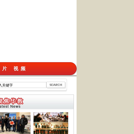
 片
视 频