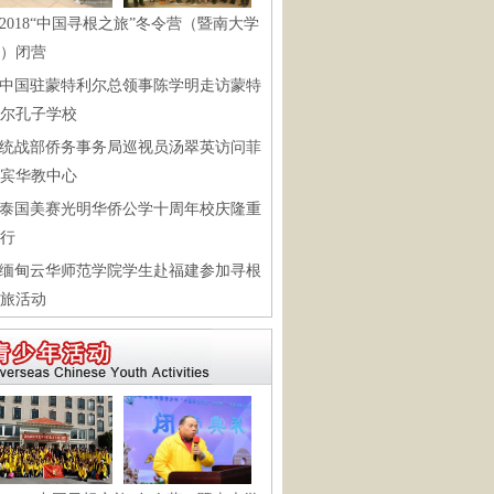
2018“中国寻根之旅”冬令营（暨南大学
）闭营
中国驻蒙特利尔总领事陈学明走访蒙特
尔孔子学校
统战部侨务事务局巡视员汤翠英访问菲
宾华教中心
泰国美赛光明华侨公学十周年校庆隆重
行
缅甸云华师范学院学生赴福建参加寻根
旅活动