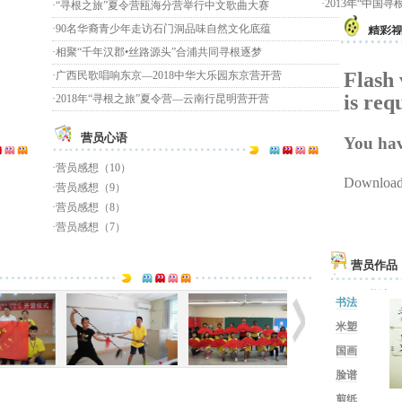
·
2013年“中国
·
“寻根之旅”夏令营瓯海分营举行中文歌曲大赛
·
90名华裔青少年走访石门洞品味自然文化底蕴
精彩
·
相聚“千年汉郡•丝路源头”合浦共同寻根逐梦
Flash 
·
广西民歌唱响东京—2018中华大乐园东京营开营
is req
·
2018年“寻根之旅”夏令营—云南行昆明营开营
营员心语
You have
·
营员感想（10）
Download 
·
营员感想（9）
·
营员感想（8）
·
营员感想（7）
营员作品
书法
米塑
国画
脸谱
剪纸