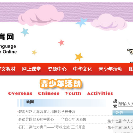
华文教材
网上课堂
资源中心
中华文化
青少年活动
图
搜
新闻
索
·
碧海丝路北海营在北海国际学校开营
·
身处异国他乡的中国心——华裔少年说乡愁
·
第十七届“华人少
·
石门二期助力青田——“寻根之旅”正式开启
·
第十五届"华人少