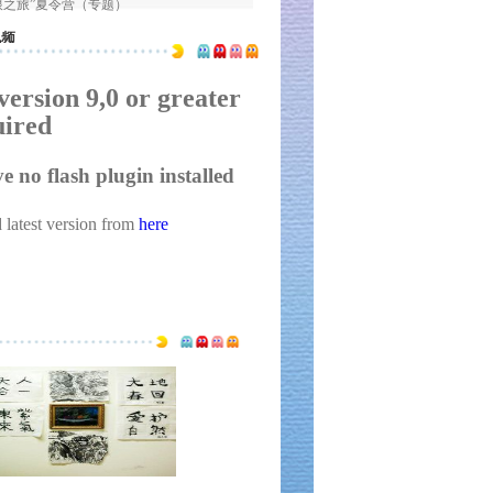
寻根之旅”夏令营（专题）
视频
version 9,0 or greater
uired
 no flash plugin installed
latest version from
here