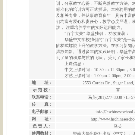
训，分享教学心得，不断完善教学方法。
标准化的培训方可正式授课。本校聘用的教
及相关专业，并从事教育多年，具有丰富
们均富有爱心和责任心，教学态度严谨，
泼， 注重培养学生的实际运用能力。
“百字大关” 华盛独创， 功效显著：
华盛中文学校独创的“百字大关”是一
阶梯式螺旋上升的教学方法。在学习新知
温故知新。通过多年的实践证明，华盛中
到了量的积累与质的飞跃， 受到了家长和
上课信息：
中文上课时间：10:30am-12:30pm，3:00
才艺上课时间：1:00pm-2:00pm, 2:00pm
地 址：
2553 Cordes Dr., Sugar Land
示 范 校：
否
联系电话：
马英(281)277-8030 713-57
传 真：
电子邮箱：
info@hschineseschool.
网 址：
http://www.hschinesescho
负 责 人：
马英
使用教材：
暨南大學出版社出版《中文》， 