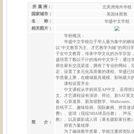
所 属 洲：
北美洲海外华校
国家城市：
美国休斯敦
名 称：
华盛中文学校
相关图片：
学校概况：
华盛中文学校位于华人最为集中的糖
以“中文教育为主、才艺教学为辅”的周日
子女中文教育，传承中华文化的办学宗旨
盛培育了数以千计的海外中文学子；通过
师生家长交流渠道，拥有了专业的网站，
定，设置了多元化高质量的课程。华盛已
学质量上乘，在糖城最具规模、影响最大
课程设置齐全:
中文课程从学前班至AP中文，采用简
文。才艺课程设有演讲、辩论、新SAT英文
备、心算速算、新加坡数学、Mathcount
折纸手工、趣味绘画、国际象棋、拼音速
费）、篮球（现役NBA球员任教）、声乐
教）、以及摄影成人班（著名摄影家任教
简 介：
师资力量雄厚:
为了确保教学质量，学校注重师资队