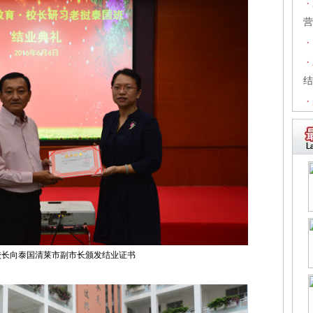
·
营
·
·
结
·
校长向泰国清莱市副市长颁发结业证书