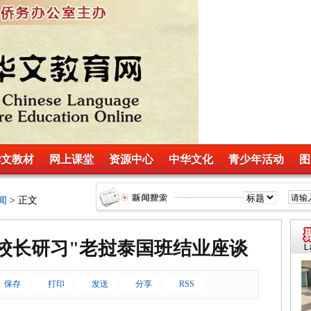
华文教材
网上课堂
资源中心
中华文化
青少年活动
图
闻
> 正文
育·校长研习"老挝泰国班结业座谈
保存
打印
发送
分享
RSS