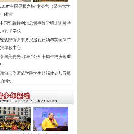
2018“中国寻根之旅”冬令营（暨南大学
）闭营
中国驻蒙特利尔总领事陈学明走访蒙特
尔孔子学校
统战部侨务事务局巡视员汤翠英访问菲
宾华教中心
泰国美赛光明华侨公学十周年校庆隆重
行
缅甸云华师范学院学生赴福建参加寻根
旅活动