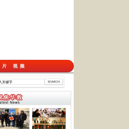
 片
视 频