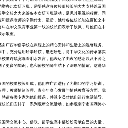
功举办此次研习班，需要感谢各位校董校长的大力支持以及国
校举全校之力来筹备本次研习班活动，足见其重视的程度。同
置和授课老师的辛勤付出。最后，她对各位校长能在百忙之中
奋斗在华文教育事业第一线的校长们表示了钦佩，对他们在中
表示敬重。
谢广西华侨学校在课程上的精心安排和生活上的温馨服务。
作中，充分运用所学所获，砥志研思，将中华文化的传承落实
学校董许镇宽噙着泪水发言，他表达了由衷的感谢以及不舍之
学到了更多的知识，也和侨校的师生结下了深厚的情谊。这是华
国的校董校长组成，他们在广西进行了为期10的学习培训，
管理，教师情绪管理、青少年身心发展与情感教育等方面。我
、聘请各类专家为他们授课，并派专员对他们进行生活辅导。
董校长们安排了一系列观摩交流活动，如参观南宁市滨湖路小
国际交流中心、侨联、留学生高中部纷纷贡献自己的力量，