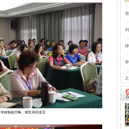
·
营
·
利
·
律
·
举
·
之
学校制校方略，相互传经送宝