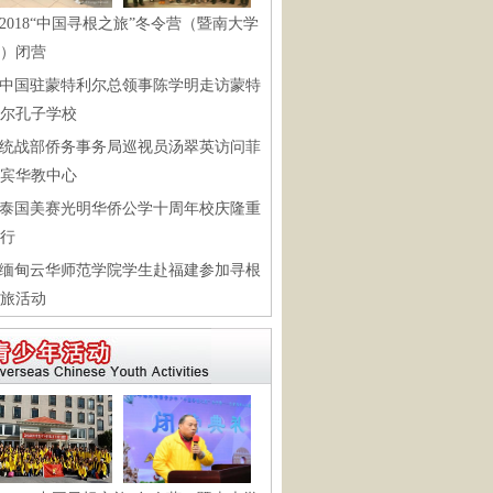
2018“中国寻根之旅”冬令营（暨南大学
）闭营
中国驻蒙特利尔总领事陈学明走访蒙特
尔孔子学校
统战部侨务事务局巡视员汤翠英访问菲
宾华教中心
泰国美赛光明华侨公学十周年校庆隆重
行
缅甸云华师范学院学生赴福建参加寻根
旅活动