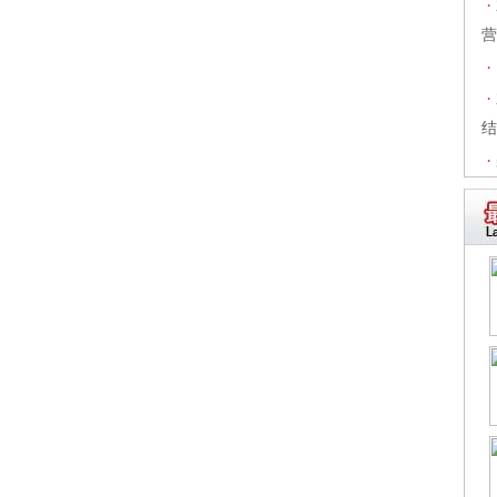
·
营
·
·
结
·