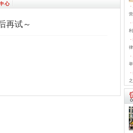
中心
·
营
·
利
·
律
·
举
·
之