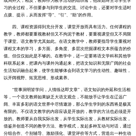
或局外人；相反，教师作为教学活动的组织者，他应始终主导学生学
习的全过程，不但要参与到学生的交流、讨论中去，还要对学生适时
点拨、提示，从而发挥“导”、“引”、“助”的作用。
四、课程资源得到充分开发，课堂开放而具有活力。任何课程的
教学，教师都要重视教材但又不拘泥于教材，要重视课堂但又不局限
于课堂。语文教学尤其如此。在语文教学中，教师要指导学生重视对
课程文本的学习，多方面、多角度、多层次挖掘课程文本所蕴含的价
值。但仅仅如此是不够的。在教学中，还一定要将语文学科和其他学
科联系起来，把课内与课外沟通起来，把语文知识和无限广阔的社会
生活知识融合起来，使学生能够体会到语文学习的生动性、趣味性，
以开阔视野、拓宽思维、形成素养。
“世事洞明皆学问，人情练达即文章”，语文知识的外延和生活相
等，一个语文教师如果缺乏大语文观念，不能放手让学生在辽远广
阔、丰富多彩的语文世界中尽情遨游，那么学生学到的东西将是极其
有限的。不仅语文教学的内容应该是开放的，教学的方法也必须是开
放的。教师要从自我实际出发，从学生实际出发，从教材实际出发，
借鉴并创造不同的教学方法、教学模式，发起多种互动与对话，通过
分组合作、个别辅导、激励强化、课堂评价等方式，营造出一种生动