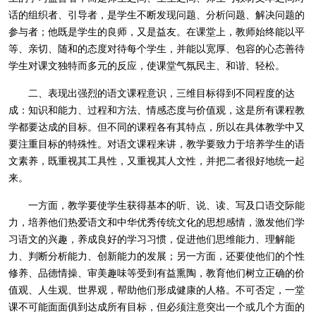
话的组织者、引导者，是学生不断发现问题、分析问题、解决问题的
参与者；他既是学生的良师，又是益友。在课堂上，教师始终能以平
等、亲切、随和的态度对待每个学生，并能以宽厚、包容的心态善待
学生对课文独特而多元的反应，使课堂气氛民主、和谐、轻松。
二、表现出强烈的语文课程意识，三维目标得到不同程度的达
成：知识和能力、过程和方法、情感态度与价值观，这是所有课程教
学都要达成的目标。但不同的课程各有其特点，所以在具体教学中又
要注重目标的特殊性。对语文课程来讲，教学要致力于培养学生的语
文素养，既重视其工具性，又重视其人文性，并把二者很好地统一起
来。
一方面，教学要使学生获得基本的听、说、读、写及口语交际能
力，培养他们热爱语文和中华优秀传统文化的思想感情，激发他们学
习语文的兴趣，养成良好的学习习惯，促进他们思维能力、理解能
力、判断分析能力、创新能力的发展；另一方面，还要使他们的个性
修养、品德情操、审美趣味等受到有益熏陶，教育他们树立正确的价
值观、人生观、世界观，帮助他们形成健康的人格。不可否定，一堂
课不可能面面俱到达成所有目标，但必须注意突出一个或几个方面的