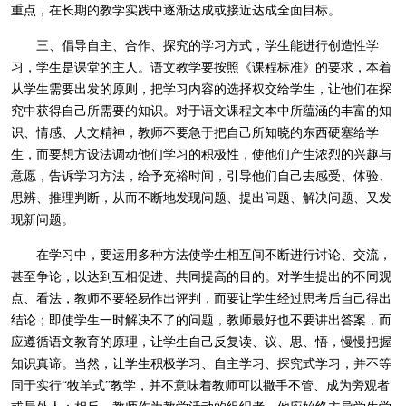
重点，在长期的教学实践中逐渐达成或接近达成全面目标。
三、倡导自主、合作、探究的学习方式，学生能进行创造性学
习，学生是课堂的主人。语文教学要按照《课程标准》的要求，本着
从学生需要出发的原则，把学习内容的选择权交给学生，让他们在探
究中获得自己所需要的知识。对于语文课程文本中所蕴涵的丰富的知
识、情感、人文精神，教师不要急于把自己所知晓的东西硬塞给学
生，而要想方设法调动他们学习的积极性，使他们产生浓烈的兴趣与
意愿，告诉学习方法，给予充裕时间，引导他们自己去感受、体验、
思辨、推理判断，从而不断地发现问题、提出问题、解决问题、又发
现新问题。
在学习中，要运用多种方法使学生相互间不断进行讨论、交流，
甚至争论，以达到互相促进、共同提高的目的。对学生提出的不同观
点、看法，教师不要轻易作出评判，而要让学生经过思考后自己得出
结论；即使学生一时解决不了的问题，教师最好也不要讲出答案，而
应遵循语文教育的原理，让学生自己反复读、议、思、悟，慢慢把握
知识真谛。当然，让学生积极学习、自主学习、探究式学习，并不等
同于实行“牧羊式”教学，并不意味着教师可以撒手不管、成为旁观者