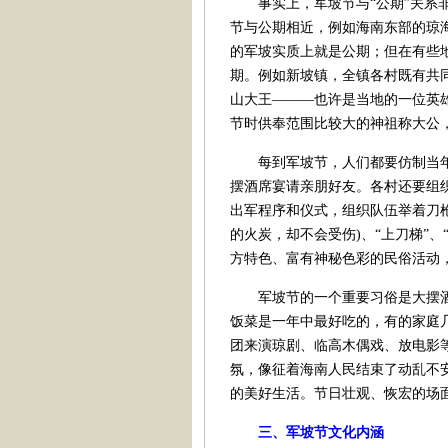
事实上，军坡节与“公期”关系非
节与公期相近，例如海南东部的琼
的军坡实质上就是公期；但在有些
期。例如新坡镇，全镇各村既有共
山大王———也许是当地的一位英雄
节时供奉范围比较大的神祖称大公
每到军坡节，人们都要仿制当年冼
摆酒席宴请亲朋好友。各村还要组织
出军程序和仪式，组织队伍举着刀枪
的火炭，却不会受伤)、“上刀梯”、
方特色、富有神秘色彩的民俗活动
军坡节的一个重要习俗是大摆酒席
饭菜是一年中最好吃的，有的家庭
团来演琼剧、临高木偶戏、放电影
氛，像征着海南人民结束了动乱不
的美好生活。节日壮观、恢宏的场
三、军坡节文化内涵