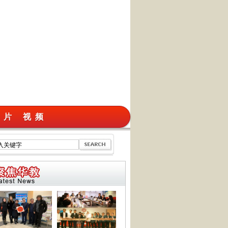
 片
视 频