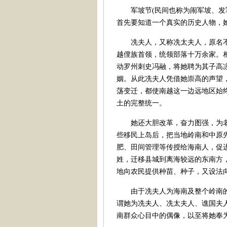
军坡节(民间也称为闹军坡、发军
首先要知道一个真实的历史人物，
冼夫人，又称冼太夫人，原名不
越俚族首领，统领部落十万余家。
动罗州刺史冯融，将她聘为其子高
姻。从此冼夫人凭借她崇高的声望
荡变迁，都使南越这一边远地区始
土的完整统一。
她还大胆改革，奋力图强，为老
些移民上岛后，把当地岭南和中原
肥、田间管理等传授给海南人，促
姓，迁移县城到离海较远的东南方
地向农民提供种苗、种子，又设法
由于冼夫人为海南及整个岭南的
谓她为冼夫人、冼太夫人、谯国夫
南群众心目中的偶像，以至将她奉