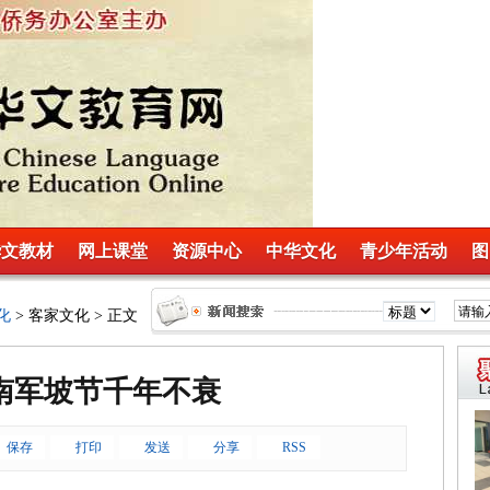
华文教材
网上课堂
资源中心
中华文化
青少年活动
图
化
> 客家文化 > 正文
南军坡节千年不衰
保存
打印
发送
分享
RSS