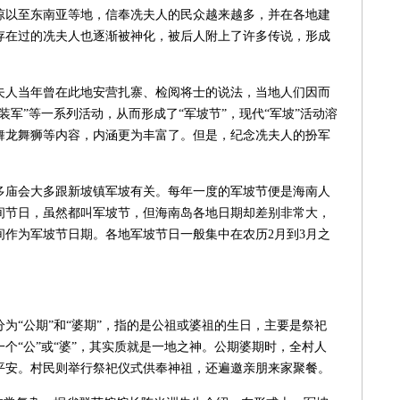
以至东南亚等地，信奉冼夫人的民众越来越多，并在各地建
存在过的冼夫人也逐渐被神化，被后人附上了许多传说，形成
人当年曾在此地安营扎寨、检阅将士的说法，当地人们因而
装军”等一系列活动，从而形成了“军坡节”，现代“军坡”活动溶
舞龙舞狮等内容，内涵更为丰富了。但是，纪念冼夫人的扮军
庙会大多跟新坡镇军坡有关。每年一度的军坡节便是海南人
间节日，虽然都叫军坡节，但海南岛各地日期却差别非常大，
间作为军坡节日期。各地军坡节日一般集中在农历2月到3月之
“公期”和“婆期”，指的是公祖或婆祖的生日，主要是祭祀
个“公”或“婆”，其实质就是一地之神。公期婆期时，全村人
平安。村民则举行祭祀仪式供奉神祖，还遍邀亲朋来家聚餐。