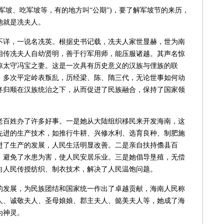
坡、吃军坡等，有的地方叫“公期”)，要了解军坡节的来历，
她就是冼夫人。
详，一说名冼英。根据史书记载，冼夫人家世显赫，世为南
相传冼夫人自幼贤明，善于行军用师，能压服诸越。其声名惊
凉太守冯宝之妻。这是一次具有历史意义的汉族与俚族的联
，多次平定岭表叛乱，历经梁、陈、隋三代，无论世事如何动
终归顺在汉族统治之下，从而促进了民族融合，保持了国家领
百姓办了许多好事。一是她从大陆组织移民来开发海南，这
先进的生产技术，如推行牛耕、兴修水利、选育良种、制肥施
进了生产的发展，人民生活明显改善。二是亲自扶持儋县百
，避免了水患为害，使人民安居乐业。三是她倡导垦殖，无偿
向人民传授纺织、制衣技术，解决了人民温饱问题。
发展，为民族团结和国家统一作出了卓越贡献，海南人民称
人、诚敬夫人、圣母娘娘、郡主夫人、懿美夫人等，她成了海
为神灵。