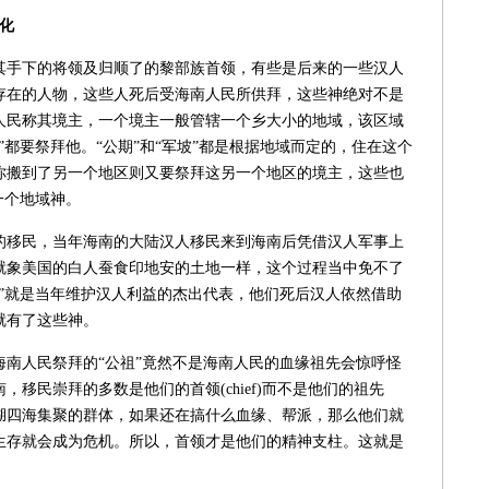
化
手下的将领及归顺了的黎部族首领，有些是后来的一些汉人
存在的人物，这些人死后受海南人民所供拜，这些神绝对不是
人民称其境主，一个境主一般管辖一个乡大小的地域，该区域
”都要祭拜他。“公期”和“军坡”都是根据地域而定的，住在这个
你搬到了另一个地区则又要祭拜这另一个地区的境主，这些也
一个地域神。
移民，当年海南的大陆汉人移民来到海南后凭借汉人军事上
就象美国的白人蚕食印地安的土地一样，这个过程当中免不了
主”就是当年维护汉人利益的杰出代表，他们死后汉人依然借助
就有了这些神。
人民祭拜的“公祖”竟然不是海南人民的血缘祖先会惊呼怪
移民崇拜的多数是他们的首领(chief)而不是他们的祖先
是一个五湖四海集聚的群体，如果还在搞什么血缘、帮派，那么他们就
生存就会成为危机。所以，首领才是他们的精神支柱。这就是