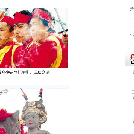
·
营
·
·
结
·
惊奇神秘“钢钎穿腮”。 兰建琼 摄