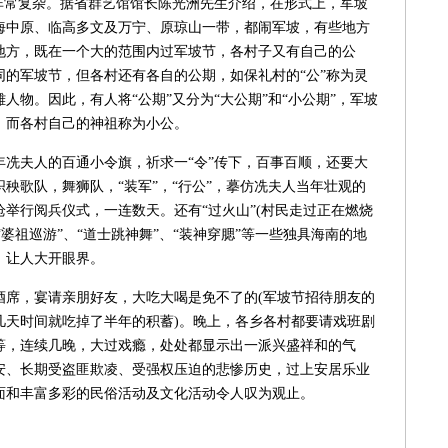
常复杂。据省群艺馆馆长陈光洲先生介绍，在形式上，军坡
海中原、临高多文及万宁、原琼山一带，都闹军坡，有些地方
地方，既在一个大的范围内过军坡节，各村子又有自己的公
同的军坡节，但各村还有各自的公期，如保礼村的“公”称为灵
人物。因此，有人将“公期”又分为“大公期”和“小公期”，军坡
，而各村自己的神祖称为小公。
夫人的百通小令旗，祈求一“令”传下，百事百顺，还要大
秧歌队，舞狮队，“装军”，“行公”，摹仿冼夫人当年壮观的
举行阅兵仪式，一连数天。还有“过火山”(村民走过正在燃烧
“婆祖巡游”、“道士跳神舞”、“装神穿腮”等一些独具海南的地
，让人大开眼界。
，宴请亲朋好友，大吃大喝是免不了的(军坡节招待朋友的
几天时间就吃掉了半年的积蓄)。晚上，各乡各村都要请戏班剧
等，连续几晚，大过戏瘾，处处都显示出一派兴盛祥和的气
安、长期受盗匪欺凌、受强权压迫的悲惨历史，过上安居乐业
面和丰富多彩的民俗活动及文化活动令人叹为观止。