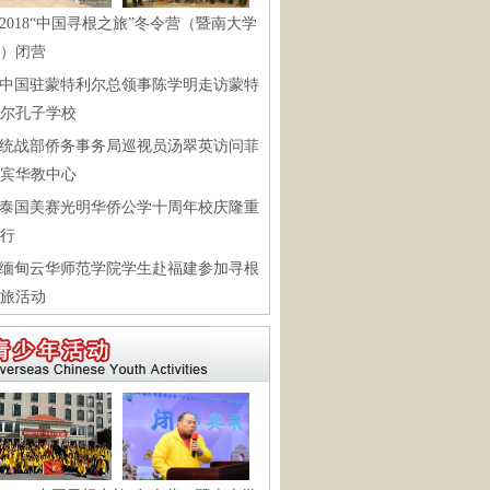
2018“中国寻根之旅”冬令营（暨南大学
）闭营
中国驻蒙特利尔总领事陈学明走访蒙特
尔孔子学校
统战部侨务事务局巡视员汤翠英访问菲
宾华教中心
泰国美赛光明华侨公学十周年校庆隆重
行
缅甸云华师范学院学生赴福建参加寻根
旅活动