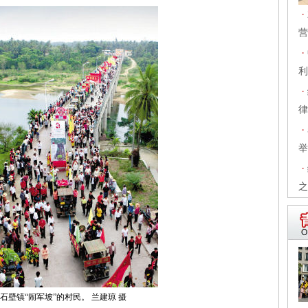
·
营
·
利
·
律
·
举
·
之
石壁镇“闹军坡”的村民。 兰建琼 摄