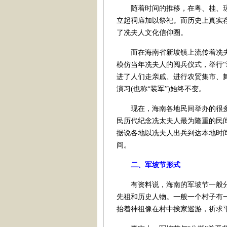
随着时间的推移，在粤、桂、琼
立起祠庙加以祭祀。而历史上真实
了冼夫人文化信仰圈。
而在海南省新坡镇上流传着冼夫
模仿当年冼夫人的阅兵仪式，举行“
进了人们走亲戚、进行农贸集市、
演习(也称“装军”)始终不变。
现在，海南各地民间举办的很多
民历代纪念冼太夫人最为隆重的民
据说各地以冼夫人出兵到达本地时
间。
二、军坡节形式
有资料说，海南的军坡节一般分为
先祖和历史人物。一般一个村子有一
抬着神祖像在村中挨家巡游，祈求